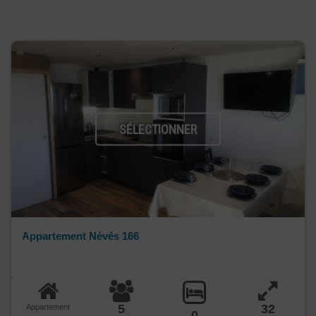
SÉLECTIONNER
Appartement Névés 166
5
32
Appartement
0