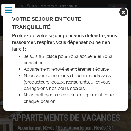
Site Officiel de l'hébergement
, partenaire de
Office de Tourisme de Val Thorens
VOTRE SÉJOUR EN TOUTE
APPARTEMENT BONNEFOY VAL THORENS
TRANQUILLITÉ
Profitez de votre séjour pour vous détendre, vous
ressourcer, respirer, vous dépenser ou ne rien
faire ! :
Je suis sur place pour vous accueillir et vous
conseiller
Appartement rénové et entièrement équipé
Nous vous conseillons de bonnes adresses
(producteurs locaux, restaurants…) et vous
partagerons nos petits secrets
Nous nettoyons avec soins le logement entre
chaque location
BIENVENUE DANS NOS 2
APPARTEMENTS DE VACANCES
Appartement Névés 166 et Appartement Névés 131