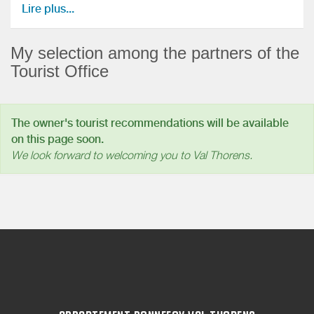
Petit coin de paradis à 500 mètre du lac du Bourget.
Lire plus...
My selection among the partners of the
Lyon :
Tourist Office
HolidayInn Hotel dans la banlieue Lyonnaise, facile
d’accès.
Appelez de ma part, C’est un ami proche.
The owner's tourist recommendations will be available
Jeremy Petras, +33(0)478646869 / +33(0)670575948,
on this page soon.
manager@hotel-lyon-vaise.fr
We look forward to welcoming you to Val Thorens.
www.holidayinn.com