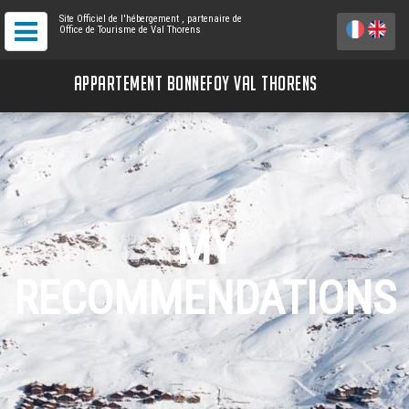
Site Officiel de l'hébergement
, partenaire de
Office de Tourisme de Val Thorens
APPARTEMENT BONNEFOY VAL THORENS
MY
RECOMMENDATIONS